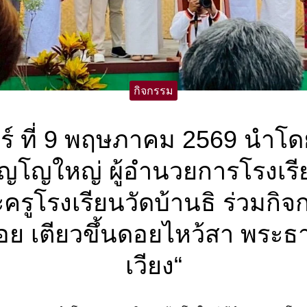
กิจกรรม
าร์ ที่ 9 พฤษภาคม 2569 นำโ
ัญโญใหญ่ ผู้อำนวยการโรงเร
รูโรงเรียนวัดบ้านธิ ร่วมกิจ
อย เตียวขึ้นดอยไหว้สา พระธา
เวียง“