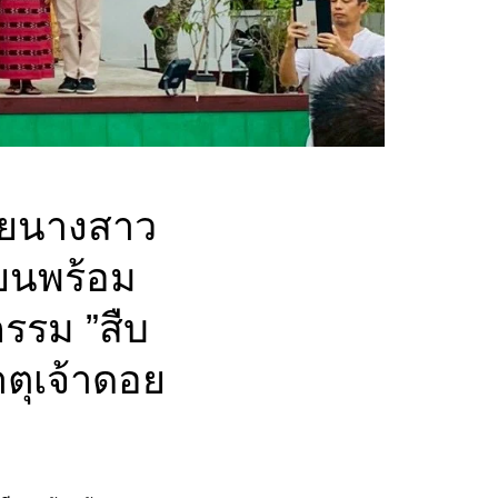
ดยนางสาว
ียนพร้อม
กรรม ”สืบ
ตุเจ้าดอย