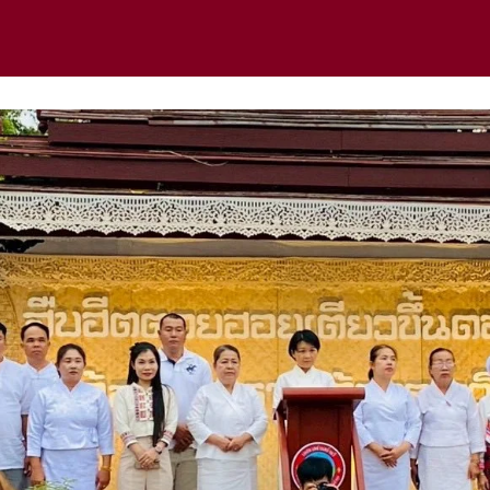
earch
r: