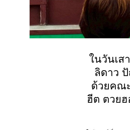
ในวันเส
ลิดาว ป
ด้วยคณะค
ฮีต ตวยฮ