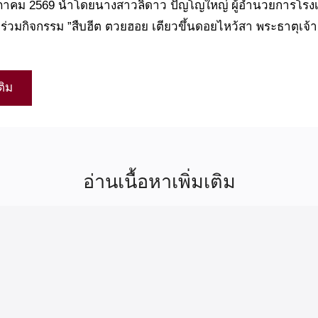
พฤษภาคม 2569 นำโดยนางสาวลิดาว ปัญโญใหญ่ ผู้อำนวยการโรง
ิ ร่วมกิจกรรม ”สืบฮีต ตวยฮอย เตียวขึ้นดอยไหว้สา พระธาตุเจ้
ติม
อ่านเนื้อหาเพิ่มเติม