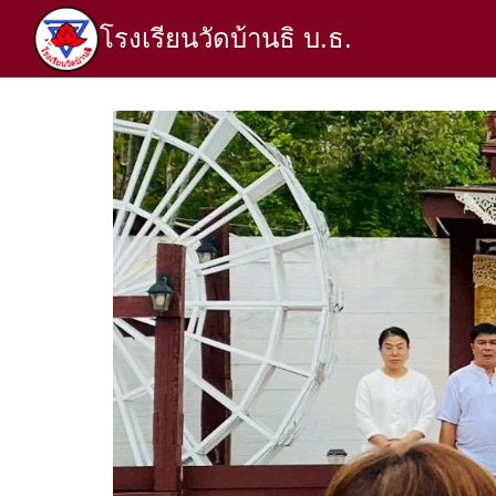
Skip
โรงเรียนวัดบ้านธิ บ.ธ.
to
content
S
fo